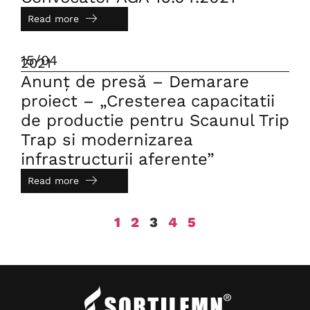
Read more
15/04
2021
Anunț de presă – Demarare
proiect – „Cresterea capacitatii
de productie pentru Scaunul Trip
Trap si modernizarea
infrastructurii aferente”
Read more
1
2
3
4
5