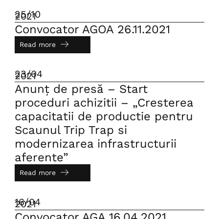
25/10
2021
Convocator AGOA 26.11.2021
Read more
23/04
2021
Anunț de presă – Start
proceduri achizitii – „Cresterea
capacitatii de productie pentru
Scaunul Trip Trap si
modernizarea infrastructurii
aferente”
Read more
16/04
2021
Convocator AGA 16.04.2021