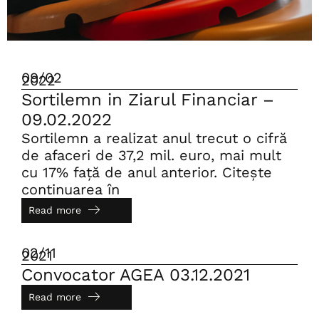
09/02
2022
Sortilemn in Ziarul Financiar –
09.02.2022
Sortilemn a realizat anul trecut o cifră
de afaceri de 37,2 mil. euro, mai mult
cu 17% faţă de anul anterior. Citește
continuarea în
Read more
02/11
2021
Convocator AGEA 03.12.2021
Read more